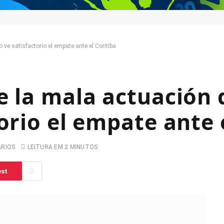
 ve satisfactorio el empate ante el Coritiba
e la mala actuación 
orio el empate ante 
ARIOS
LEITURA EM 2 MINUTOS
est