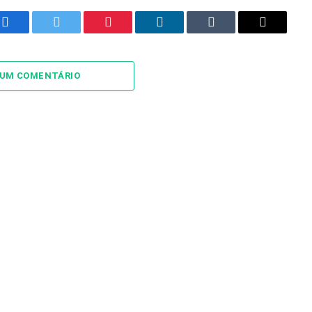
Facebook
Twitter
Pinterest
LinkedIn
Tumblr
Email
 UM COMENTÁRIO