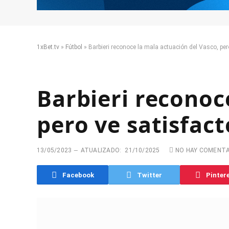
1xBet.tv
»
Fútbol
»
Barbieri reconoce la mala actuación del Vasco, pero
Barbieri reconoc
pero ve satisfact
13/05/2023
ATUALIZADO:
21/10/2025
NO HAY COMENT
Facebook
Twitter
Pinter