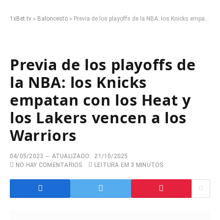
1xBet.tv
»
Baloncesto
»
Previa de los playoffs de la NBA: los Knicks empatan con los Heat y los Lakers vencen a los Warriors
Previa de los playoffs de
la NBA: los Knicks
empatan con los Heat y
los Lakers vencen a los
Warriors
04/05/2023
ATUALIZADO:
21/10/2025
NO HAY COMENTARIOS
LEITURA EM 3 MINUTOS