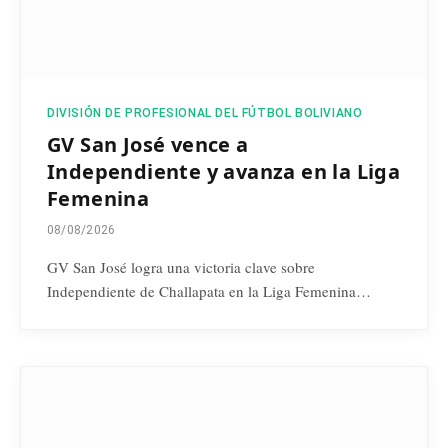
DIVISIÓN DE PROFESIONAL DEL FÚTBOL BOLIVIANO
GV San José vence a
Independiente y avanza en la Liga
Femenina
08/08/2026
GV San José logra una victoria clave sobre
Independiente de Challapata en la Liga Femenina…