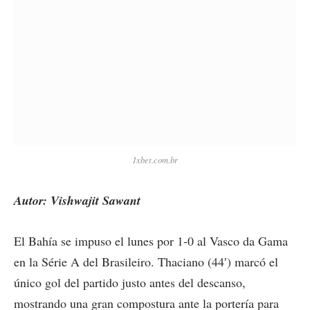
1xbet.com.br
Autor: Vishwajit Sawant
El Bahía se impuso el lunes por 1-0 al Vasco da Gama
en la Série A del Brasileiro. Thaciano (44′) marcó el
único gol del partido justo antes del descanso,
mostrando una gran compostura ante la portería para