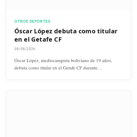
OTROS DEPORTES
Óscar López debuta como titular
en el Getafe CF
08/08/2026
Óscar López, mediocampista boliviano de 19 años,
debuta como titular en el Getafe CF durante…