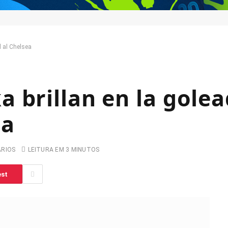
l al Chelsea
 brillan en la golea
ea
ARIOS
LEITURA EM 3 MINUTOS
est