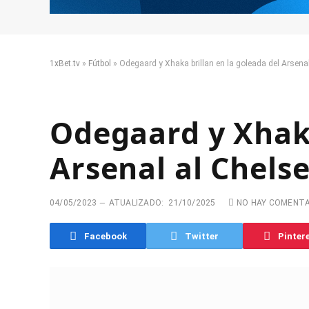
1xBet.tv
»
Fútbol
»
Odegaard y Xhaka brillan en la goleada del Arsena
Odegaard y Xhaka
Arsenal al Chels
04/05/2023
ATUALIZADO:
21/10/2025
NO HAY COMENT
Facebook
Twitter
Pinter