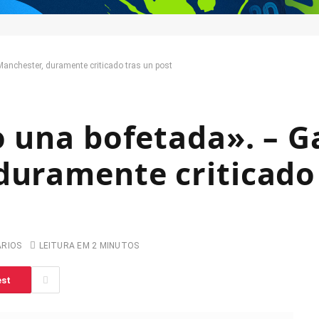
Manchester, duramente criticado tras un post
o una bofetada». – 
duramente criticado
ARIOS
LEITURA EM 2 MINUTOS
est