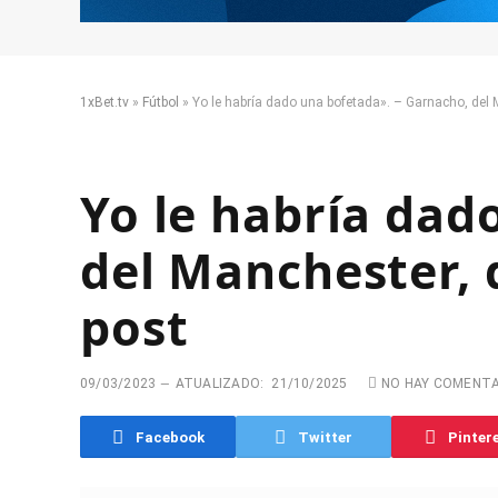
1xBet.tv
»
Fútbol
»
Yo le habría dado una bofetada». – Garnacho, del 
Yo le habría dad
del Manchester, 
post
09/03/2023
ATUALIZADO:
21/10/2025
NO HAY COMENT
Facebook
Twitter
Pinter