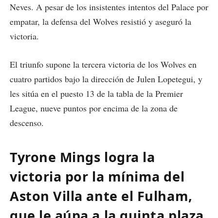
Neves. A pesar de los insistentes intentos del Palace por
empatar, la defensa del Wolves resistió y aseguró la
victoria.
El triunfo supone la tercera victoria de los Wolves en
cuatro partidos bajo la dirección de Julen Lopetegui, y
les sitúa en el puesto 13 de la tabla de la Premier
League, nueve puntos por encima de la zona de
descenso.
Tyrone Mings logra la
victoria por la mínima del
Aston Villa ante el Fulham,
que le aúpa a la quinta plaza