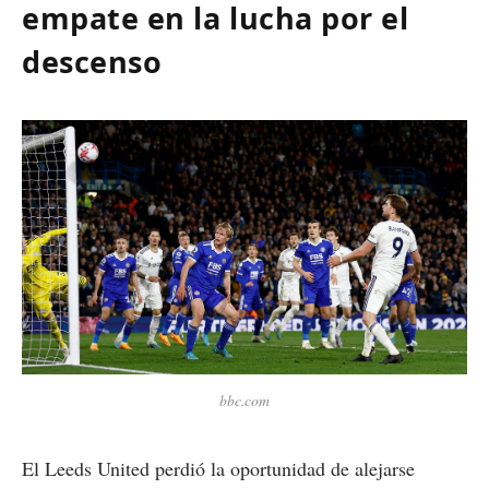
empate en la lucha por el
descenso
bbc.com
El Leeds United perdió la oportunidad de alejarse