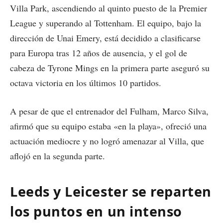
Villa Park, ascendiendo al quinto puesto de la Premier
League y superando al Tottenham. El equipo, bajo la
dirección de Unai Emery, está decidido a clasificarse
para Europa tras 12 años de ausencia, y el gol de
cabeza de Tyrone Mings en la primera parte aseguró su
octava victoria en los últimos 10 partidos.
A pesar de que el entrenador del Fulham, Marco Silva,
afirmó que su equipo estaba «en la playa», ofreció una
actuación mediocre y no logró amenazar al Villa, que
aflojó en la segunda parte.
Leeds y Leicester se reparten
los puntos en un intenso