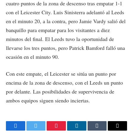
cuatro puntos de la zona de descenso tras empatar 1-1
con el Leicester City. Luis Sinisterra adelantó al Leeds
en el minuto 20, a la contra, pero Jamie Vardy salió del
banquillo para empatar para los visitantes a diez
minutos del final. El Leeds tuvo la oportunidad de
llevarse los tres puntos, pero Patrick Bamford falló una
ocasión en el minuto 90.
Con este empate, el Leicester se sitúa un punto por
encima de la zona de descenso, con el Leeds un punto
por delante. Las posibilidades de supervivencia de
ambos equipos siguen siendo inciertas.
Facebook
Twitter
Pinterest
LinkedIn
Tumblr
Email