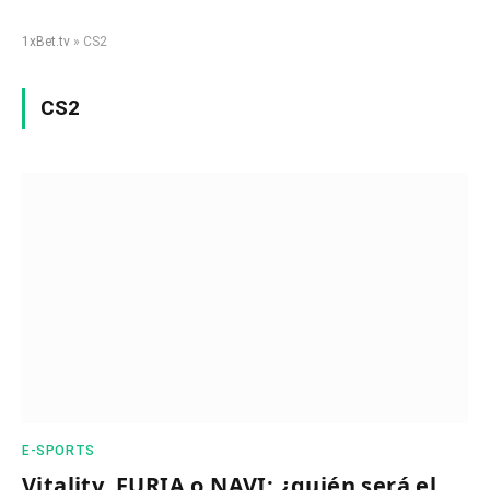
1xBet.tv
»
CS2
CS2
E-SPORTS
Vitality, FURIA o NAVI: ¿quién será el