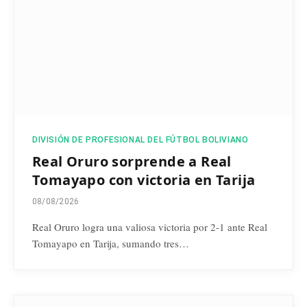
DIVISIÓN DE PROFESIONAL DEL FÚTBOL BOLIVIANO
Real Oruro sorprende a Real
Tomayapo con victoria en Tarija
08/08/2026
Real Oruro logra una valiosa victoria por 2-1 ante Real
Tomayapo en Tarija, sumando tres…