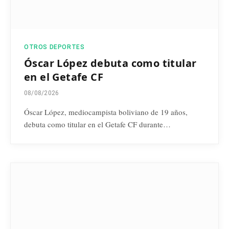
OTROS DEPORTES
Óscar López debuta como titular
en el Getafe CF
08/08/2026
Óscar López, mediocampista boliviano de 19 años,
debuta como titular en el Getafe CF durante…