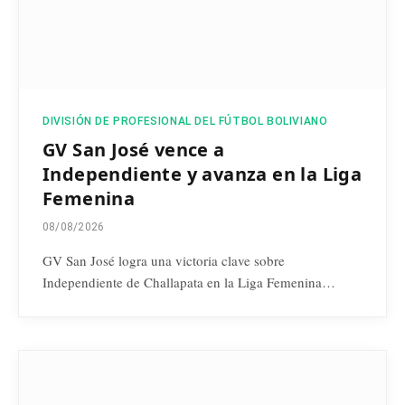
DIVISIÓN DE PROFESIONAL DEL FÚTBOL BOLIVIANO
GV San José vence a
Independiente y avanza en la Liga
Femenina
08/08/2026
GV San José logra una victoria clave sobre
Independiente de Challapata en la Liga Femenina…