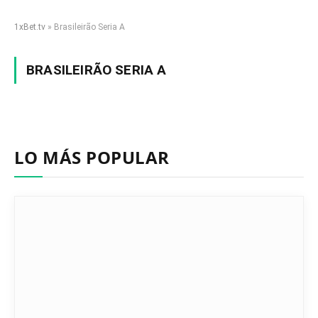
1xBet.tv
»
Brasileirão Seria А
BRASILEIRÃO SERIA А
LO MÁS POPULAR