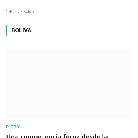
1xBet.tv
»
Boliva
BOLIVA
FÚTBOL
Una competencia feroz desde la